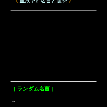
《
血液型別名言と運勢
》
［ ランダム名言 ］
1.