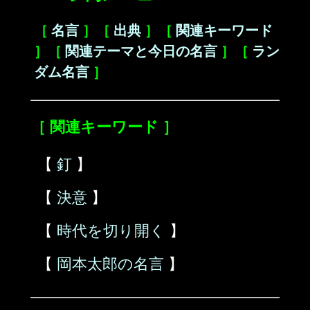
［
名言
］［
出典
］［
関連キーワード
］［
関連テーマと今日の名言
］［
ラン
ダム名言
］
［ 関連キーワード ］
【
釘
】
【
決意
】
【
時代を切り開く
】
【
岡本太郎の名言
】