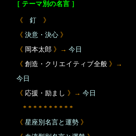
［ テーマ別の名言 ］
《
釘
》
《
決意・決心
》
《
岡本太郎
》→
今日
《
創造・クリエイティブ全般
》→
今日
《
応援・励まし
》→
今日
* * * * * * * * * *
《
星座別名言と運勢
》