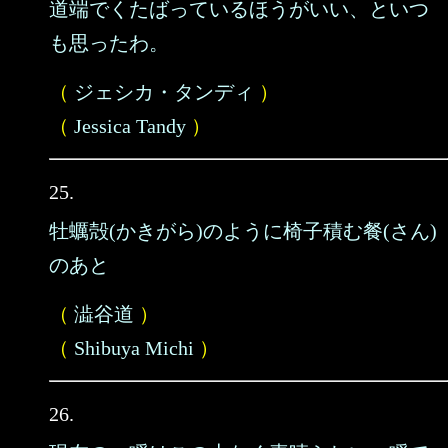
道端でくたばっているほうがいい、といつ
も思ったわ。
（
ジェシカ・タンディ
）
（
Jessica Tandy
）
25.
牡蠣殻(かきがら)のように椅子積む餐(さん)
のあと
（
澁谷道
）
（
Shibuya Michi
）
26.