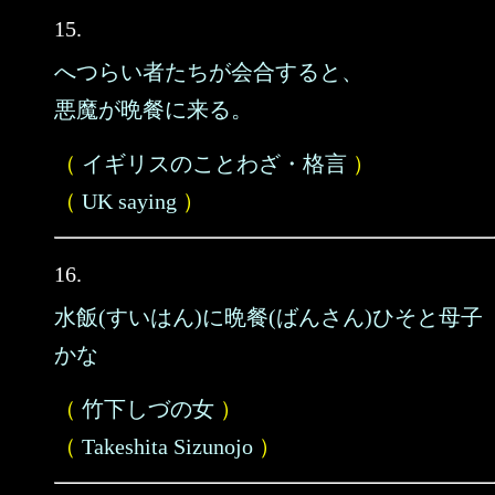
15.
へつらい者たちが会合すると、
悪魔が晩餐に来る。
（
イギリスのことわざ・格言
）
（
UK saying
）
16.
水飯(すいはん)に晩餐(ばんさん)ひそと母子
かな
（
竹下しづの女
）
（
Takeshita Sizunojo
）