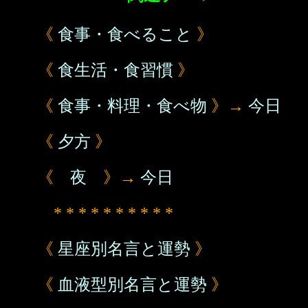
《
食事・食べること
》
《
食生活・食習慣
》
《
食事・料理・食べ物
》→
今日
《
夕方
》
《
夜
》→
今日
* * * * * * * * * *
《
星座別名言と運勢
》
《
血液型別名言と運勢
》