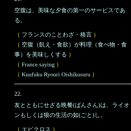
空腹は、美味な夕食の第一のサービスであ
る。
（
フランスのことわざ・格言
）
（
空腹（飢え・食欲）が料理（食べ物・食
事）を美味しくする
）
（
France saying
）
（
Kuufuku Ryouri Oishikusuru
）
22.
友とともにせざる晩餐(ばんさん)は、ライオ
ンもしくは狼の生活の如(ごと)し。
（
エピクロス
）