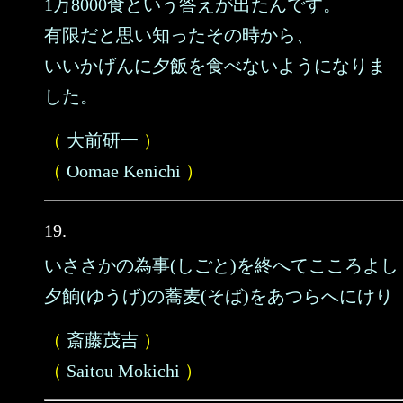
1万8000食という答えが出たんです。
有限だと思い知ったその時から、
いいかげんに夕飯を食べないようになりま
した。
（
大前研一
）
（
Oomae Kenichi
）
19.
いささかの為事(しごと)を終へてこころよし
夕餉(ゆうげ)の蕎麦(そば)をあつらへにけり
（
斎藤茂吉
）
（
Saitou Mokichi
）