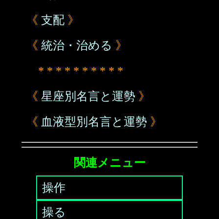
《
支配
》
《
統治・治める
》
* * * * * * * * * *
《
星座別名言と運勢
》
《
血液型別名言と運勢
》
関連メニュー
操作
操る