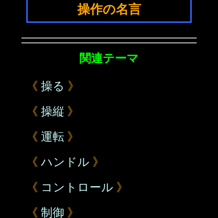
操作の名言
関連テーマ
《
操る
》
《
操縦
》
《
運転
》
《
ハンドル
》
《
コントロール
》
《
制御
》