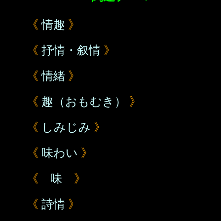
《
情趣
》
《
抒情・叙情
》
《
情緒
》
《
趣（おもむき）
》
《
しみじみ
》
《
味わい
》
《
味
》
《
詩情
》