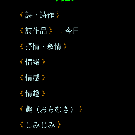
《
詩・詩作
》
《
詩作品
》→
今日
《
抒情・叙情
》
《
情緒
》
《
情感
》
《
情趣
》
《
趣（おもむき）
》
《
しみじみ
》