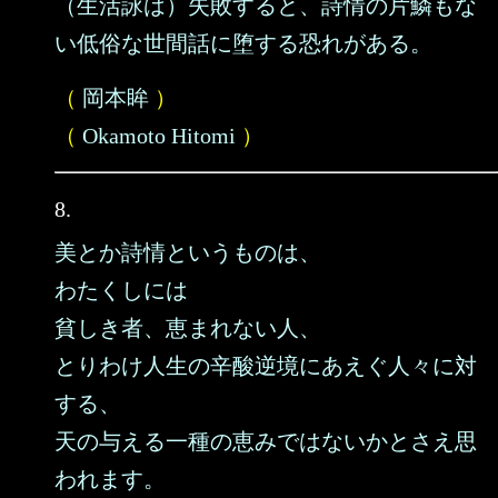
（生活詠は）失敗すると、詩情の片鱗もな
い低俗な世間話に堕する恐れがある。
（
岡本眸
）
（
Okamoto Hitomi
）
8.
美とか詩情というものは、
わたくしには
貧しき者、恵まれない人、
とりわけ人生の辛酸逆境にあえぐ人々に対
する、
天の与える一種の恵みではないかとさえ思
われます。