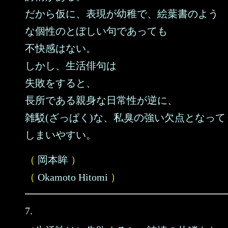
だから仮に、表現が幼稚で、絵葉書のよう
な個性のとぼしい句であっても
不快感はない。
しかし、生活俳句は
失敗をすると、
長所である親身な日常性が逆に、
雑駁(ざっぱく)な、私臭の強い欠点となって
しまいやすい。
（
岡本眸
）
（
Okamoto Hitomi
）
7.