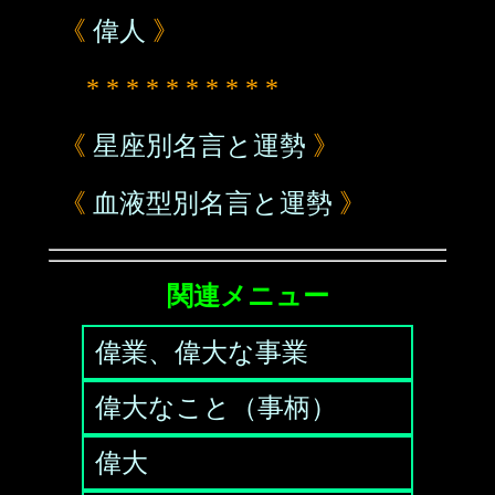
《
偉人
》
* * * * * * * * * *
《
星座別名言と運勢
》
《
血液型別名言と運勢
》
関連メニュー
偉業、偉大な事業
偉大なこと（事柄）
偉大