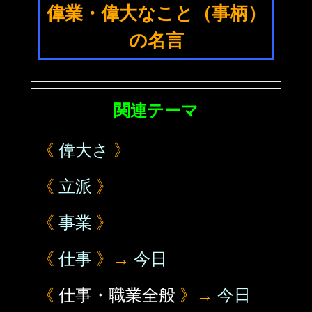
偉業・偉大なこと（事柄）
の名言
関連テーマ
《
偉大さ
》
《
立派
》
《
事業
》
《
仕事
》→
今日
《
仕事・職業全般
》→
今日