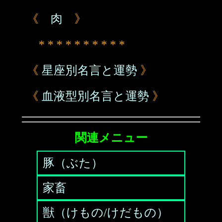
《
肉
》
* * * * * * * * * *
《
星座別名言と運勢
》
《
血液型別名言と運勢
》
関連メニュー
豚（ぶた）
家畜
獣（けもの/けだもの）