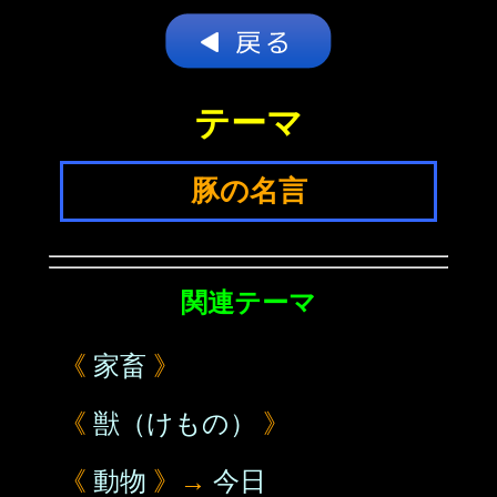
テーマ
豚の名言
関連テーマ
《
家畜
》
《
獣（けもの）
》
《
動物
》→
今日