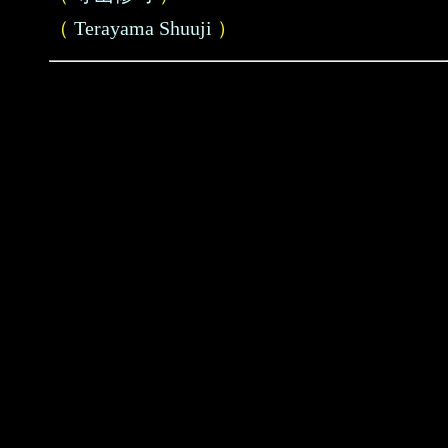
（
Terayama Shuuji
）