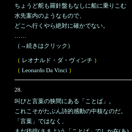
ちょうど舵も羅針盤もなしに船に乗りこむ
水先案内のようなもので、
どこへ行くやら絶対に確かでない。
……
（→続きはクリック）
（
レオナルド・ダ・ヴィンチ
）
（
Leonardo Da Vinci
）
28.
叫びと言葉の狭間にある「ことば」。
これこそがたぶん詩的感動の中核なのだ。
「言葉」ではなく、
まだ彷徨(さまよ)う「ことば」でしか在(あ)