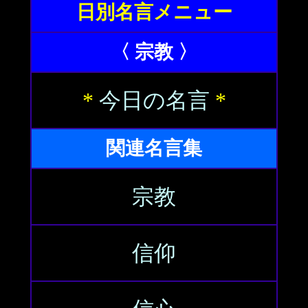
日別名言メニュー
〈 宗教 〉
*
今日の名言
*
関連名言集
宗教
信仰