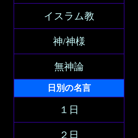
イスラム教
神/神様
無神論
日別の名言
１日
２日