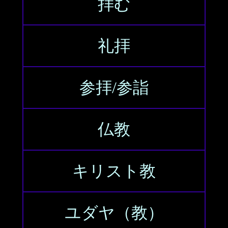
拝む
礼拝
参拝/参詣
仏教
キリスト教
ユダヤ（教）