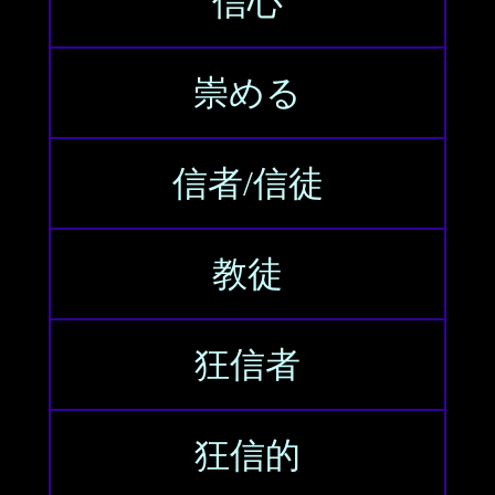
信心
崇める
信者/信徒
教徒
狂信者
狂信的