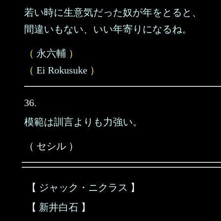
若い時に生意気だった奴が年をとると、
間違いもない、いい年寄りになるね。
（
永六輔
）
（
Ei Rokusuke
）
36.
模範は訓言よりも力強い。
（ セシル ）
【
ジャック・ニクラス
】
【
新井白石
】