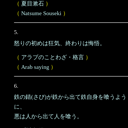
（
夏目漱石
）
（
Natsume Souseki
）
5.
怒りの初めは狂気、終わりは悔悟。
（
アラブのことわざ・格言
）
（
Arab saying
）
6.
鉄の錆(さび)が鉄から出て鉄自身を喰うよう
に、
悪は人から出て人を喰う。