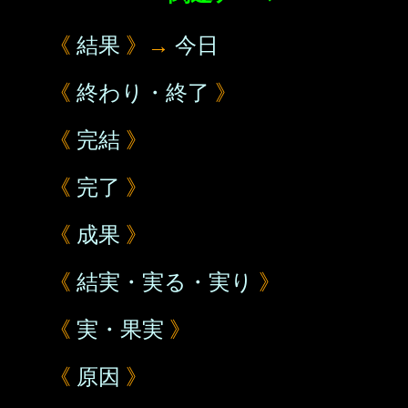
《
結果
》→
今日
《
終わり・終了
》
《
完結
》
《
完了
》
《
成果
》
《
結実・実る・実り
》
《
実・果実
》
《
原因
》