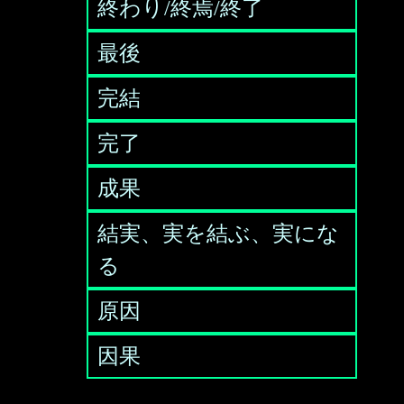
終わり/終焉/終了
最後
完結
完了
成果
結実、実を結ぶ、実にな
る
原因
因果