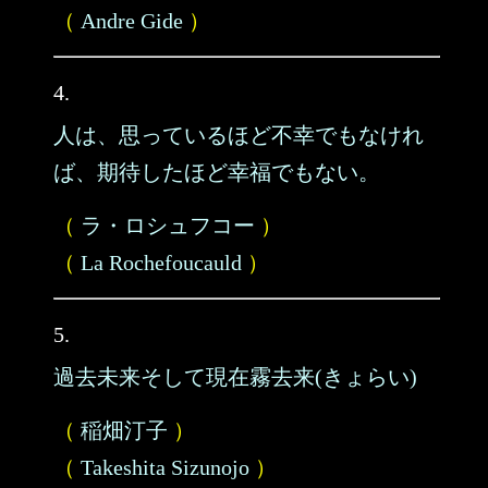
（
Andre Gide
）
4.
人は、思っているほど不幸でもなけれ
ば、期待したほど幸福でもない。
（
ラ・ロシュフコー
）
（
La Rochefoucauld
）
5.
過去未来そして現在霧去来(きょらい)
（
稲畑汀子
）
（
Takeshita Sizunojo
）