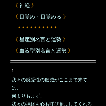
《
神経
》
《
目覚め・目覚める
》
* * * * * * * * * *
《
星座別名言と運勢
》
《
血液型別名言と運勢
》
1.
我々の感受性の磨滅がここまで来て
は、
何よりもまず、
我々の神経も心も呼び覚ましてくれる