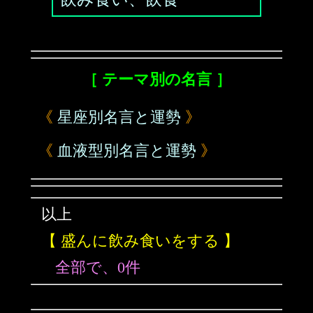
［ テーマ別の名言 ］
《
星座別名言と運勢
》
《
血液型別名言と運勢
》
以上
【 盛んに飲み食いをする 】
全部で、0件