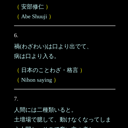
（
安部修仁
）
（
Abe Shuuji
）
6.
禍(わざわい)は口より出でて、
病は口より入る。
（
日本のことわざ・格言
）
（
Nihon saying
）
7.
人間には二種類いると。
土壇場で臆して、動けなくなってしま