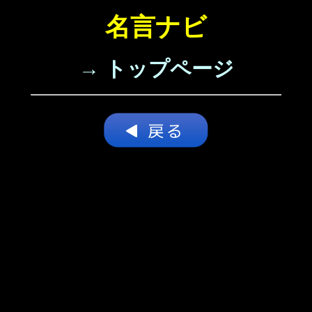
名言ナビ
→ トップページ