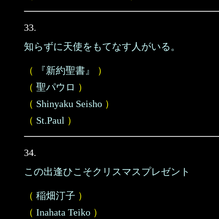
33.
知らずに天使をもてなす人がいる。
（
『新約聖書』
）
（
聖パウロ
）
（
Shinyaku Seisho
）
（
St.Paul
）
34.
この出逢ひこそクリスマスプレゼント
（
稲畑汀子
）
（
Inahata Teiko
）