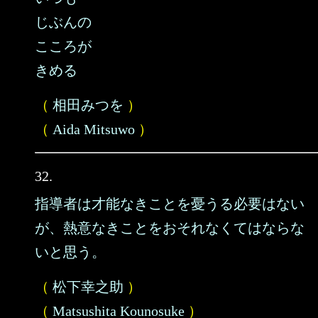
じぶんの
こころが
きめる
（
相田みつを
）
（
Aida Mitsuwo
）
32.
指導者は才能なきことを憂うる必要はない
が、熱意なきことをおそれなくてはならな
いと思う。
（
松下幸之助
）
（
Matsushita Kounosuke
）