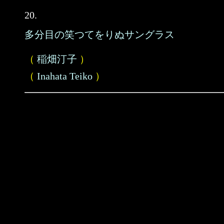
20.
多分目の笑つてをりぬサングラス
（
稲畑汀子
）
（
Inahata Teiko
）