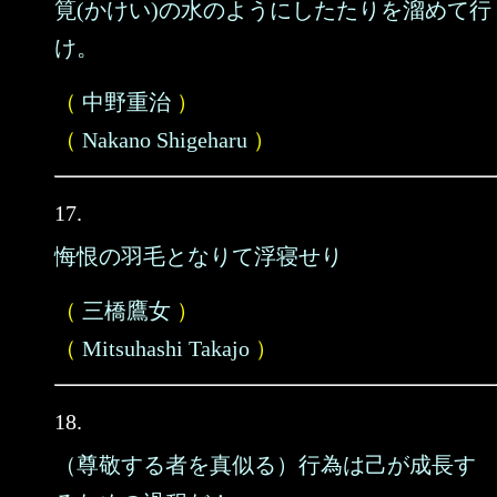
筧(かけい)の水のようにしたたりを溜めて行
け。
（
中野重治
）
（
Nakano Shigeharu
）
17.
悔恨の羽毛となりて浮寝せり
（
三橋鷹女
）
（
Mitsuhashi Takajo
）
18.
（尊敬する者を真似る）行為は己が成長す