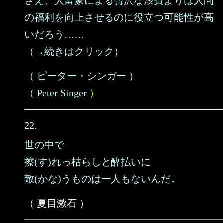
さえ、大富豪による贅沢な浪費よりは人間
の福利を向上させるのに役立つ可能性が高
いだろう……
（→続きはクリック）
（
ピーター・シンガー
）
（
Peter Singer
）
22.
世の中で
擦(す)れっ枯らしと酔払いに
敵(かな)うものは一人もないんだ。
（ 夏目漱石 ）