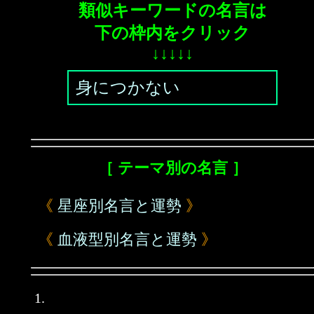
類似キーワードの名言は
下の枠内をクリック
↓↓↓↓↓
身につかない
［ テーマ別の名言 ］
《
星座別名言と運勢
》
《
血液型別名言と運勢
》
1.