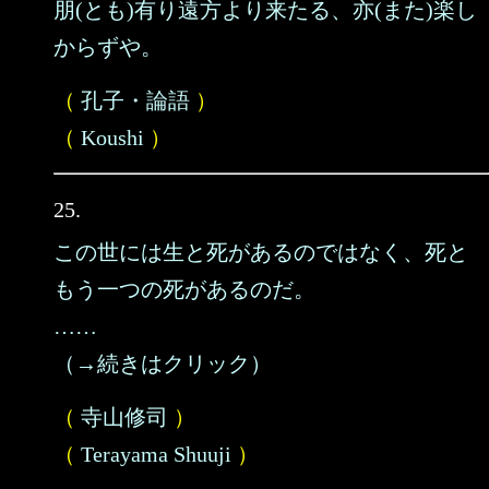
朋(とも)有り遠方より来たる、亦(また)楽し
からずや。
（
孔子・論語
）
（
Koushi
）
25.
この世には生と死があるのではなく、死と
もう一つの死があるのだ。
……
（→続きはクリック）
（
寺山修司
）
（
Terayama Shuuji
）