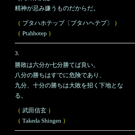
精神が忌み嫌うものだからだ。
（
プタハホテップ〔プタハヘテプ〕
）
（
Ptahhotep
）
3.
勝敗は六分か七分勝てば良い。
八分の勝ちはすでに危険であり、
九分、十分の勝ちは大敗を招く下地とな
る。
（
武田信玄
）
（
Takeda Shingen
）