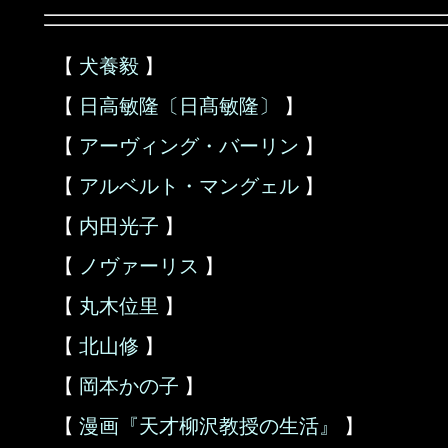
【
犬養毅
】
【
日高敏隆〔日髙敏隆〕
】
【
アーヴィング・バーリン
】
【
アルベルト・マングェル
】
【
内田光子
】
【
ノヴァーリス
】
【
丸木位里
】
【
北山修
】
【
岡本かの子
】
【
漫画『天才柳沢教授の生活』
】