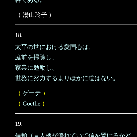
（ 湯山玲子 ）
18.
太平の世における愛国心は、
庭前を掃除し、
家業に勉励し、
世務に努力するよりほかに道はない。
（
ゲーテ
）
（
Goethe
）
19.
信頼（＝人柄が優れていて信を置けるかど