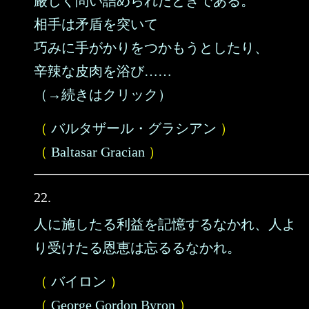
厳しく問い詰められたときである。
相手は矛盾を突いて
巧みに手がかりをつかもうとしたり、
辛辣な皮肉を浴び……
（→続きはクリック）
（
バルタザール・グラシアン
）
（
Baltasar Gracian
）
22.
人に施したる利益を記憶するなかれ、人よ
り受けたる恩恵は忘るるなかれ。
（
バイロン
）
（
George Gordon Byron
）