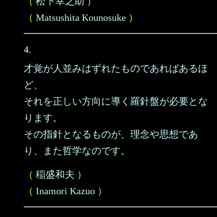
（
松下幸之助
）
（
Matsushita Kounosuke
）
4.
才覚が人並みはずれたものであればあるほ
ど、
それを正しい方向に導く羅針盤が必要とな
ります。
その指針となるものが、理念や思想であ
り、また哲学なのです。
（
稲盛和夫
）
（
Inamori Kazuo
）