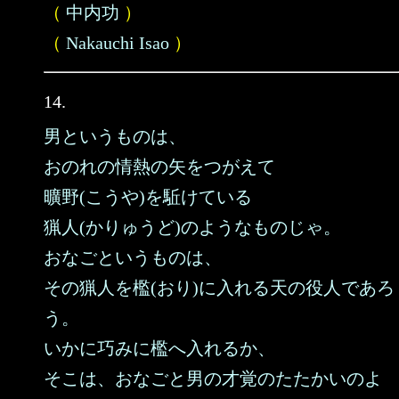
（
中内功
）
（
Nakauchi Isao
）
14.
男というものは、
おのれの情熱の矢をつがえて
曠野(こうや)を駈けている
猟人(かりゅうど)のようなものじゃ。
おなごというものは、
その猟人を檻(おり)に入れる天の役人であろ
う。
いかに巧みに檻へ入れるか、
そこは、おなごと男の才覚のたたかいのよ