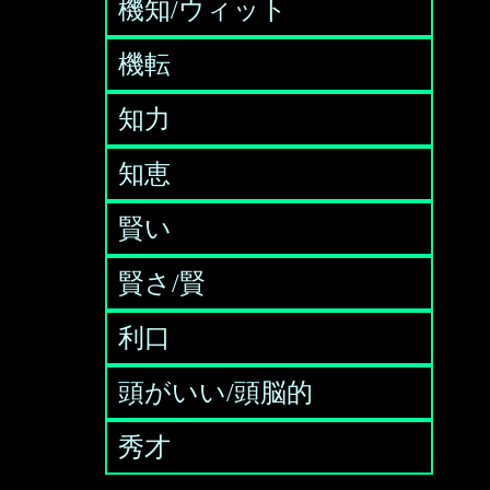
機知/ウィット
機転
知力
知恵
賢い
賢さ/賢
利口
頭がいい/頭脳的
秀才