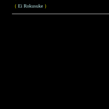
（
Ei Rokusuke
）