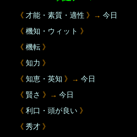
《
才能・素質・適性
》→
今日
《
機知・ウィット
》
《
機転
》
《
知力
》
《
知恵・英知
》→
今日
《
賢さ
》→
今日
《
利口・頭が良い
》
《
秀才
》