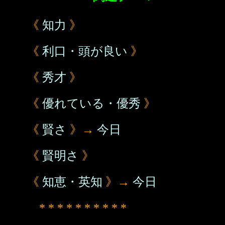
《
知力
》
《
利口・頭が良い
》
《
秀才
》
《
優れている・優秀
》
《
賢さ
》→
今日
《
賢明さ
》
《
知恵・英知
》→
今日
* * * * * * * * * *