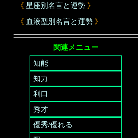
《
星座別名言と運勢
》
《
血液型別名言と運勢
》
関連メニュー
知能
知力
利口
秀才
優秀/優れる