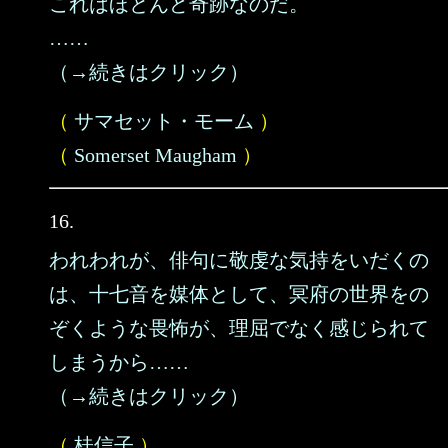
これはほとんど奇跡なのだ。
……
（→続きはクリック）
（
サマセット・モーム
）
（
Somerset Maugham
）
16.
われわれが、俳句に敬虔な気持をいだくの
は、十七音を媒体として、冥府の世界をの
ぞくような畏怖が、理屈でなく感じられて
しまうから……
（→続きはクリック）
（
桂信子
）