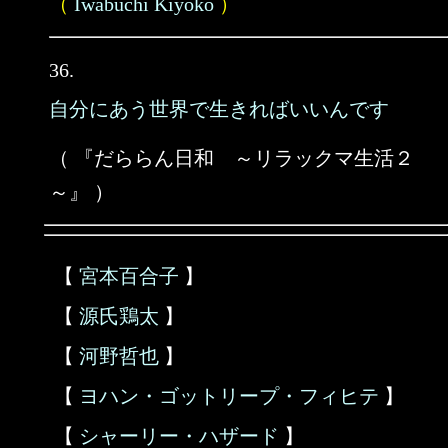
（
Iwabuchi Kiyoko
）
36.
自分にあう世界で生きればいいんです
（ 『だららん日和 ～リラックマ生活２
～』 ）
【
宮本百合子
】
【
源氏鶏太
】
【
河野哲也
】
【
ヨハン・ゴットリープ・フィヒテ
】
【
シャーリー・ハザード
】