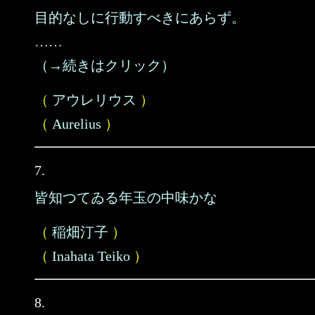
目的なしに行動すべきにあらず。
……
（→続きはクリック）
（
アウレリウス
）
（
Aurelius
）
7.
皆知つてゐる年玉の中味かな
（
稲畑汀子
）
（
Inahata Teiko
）
8.