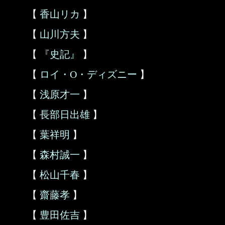
【
香山リカ
】
【
山川方夫
】
【
『史記』
】
【
ロイ・O・ディズニー
】
【
浅原才一
】
【
長部日出雄
】
【
葉祥明
】
【
森村誠一
】
【
松山千春
】
【
齋藤孝
】
【
豊田佐吉
】