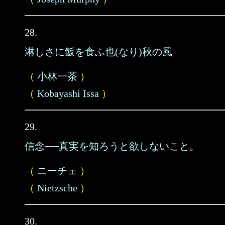
28.
淋しさに飯を食ふ也(なり)秋の風
（
小林一茶
）
（
Kobayashi Issa
）
29.
信念──真実を知ろうと欲しないこと。
（
ニーチェ
）
（
Nietzsche
）
30.