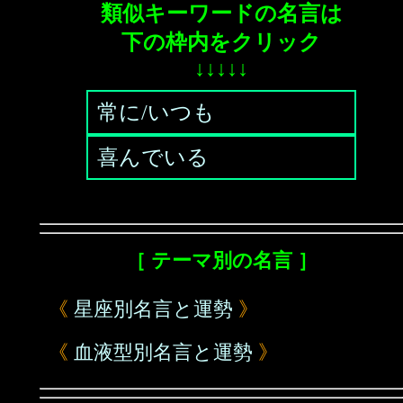
類似キーワードの名言は
下の枠内をクリック
↓↓↓↓↓
常に/いつも
喜んでいる
［ テーマ別の名言 ］
《
星座別名言と運勢
》
《
血液型別名言と運勢
》