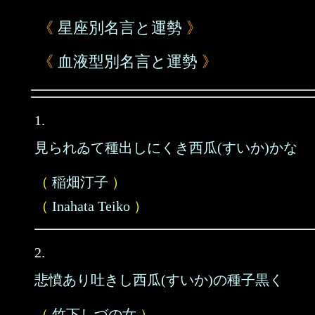
《
星座別名言と運勢
》
《
血液型別名言と運勢
》
1.
見られゐて種出しにくき西瓜(すいか)かな
（
稲畑汀子
）
（
Inahata Teiko
）
2.
悲憤あり吐きし西瓜(すいか)の種子黒く
（
竹下しづの女
）