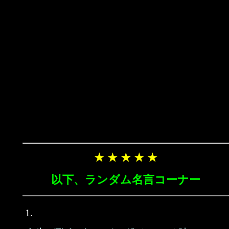
★ ★ ★ ★ ★
以下、ランダム名言コーナー
1.