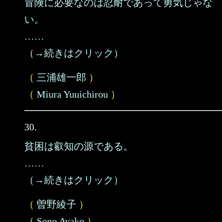
冒険に必要なのは忍耐であって勇気じゃな
い。
……
（→続きはクリック）
（
三浦雄一郎
）
（
Miura Yuuichirou
）
30.
貧困は叡知の源である。
……
（→続きはクリック）
（
曽野綾子
）
（
Sono Ayako
）