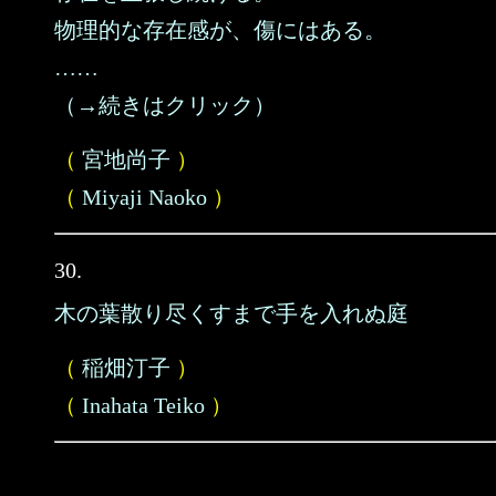
物理的な存在感が、傷にはある。
……
（→続きはクリック）
（
宮地尚子
）
（
Miyaji Naoko
）
30.
木の葉散り尽くすまで手を入れぬ庭
（
稲畑汀子
）
（
Inahata Teiko
）