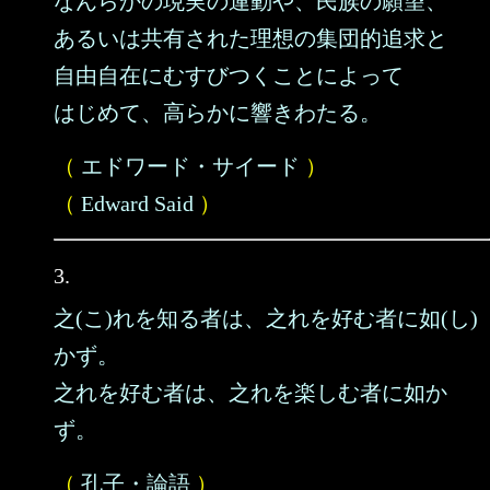
なんらかの現実の運動や、民族の願望、
あるいは共有された理想の集団的追求と
自由自在にむすびつくことによって
はじめて、高らかに響きわたる。
（
エドワード・サイード
）
（
Edward Said
）
3.
之(こ)れを知る者は、之れを好む者に如(し)
かず。
之れを好む者は、之れを楽しむ者に如か
ず。
（
孔子・論語
）