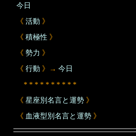
今日
《
活動
》
《
積極性
》
《
勢力
》
《
行動
》→
今日
* * * * * * * * * *
《
星座別名言と運勢
》
《
血液型別名言と運勢
》