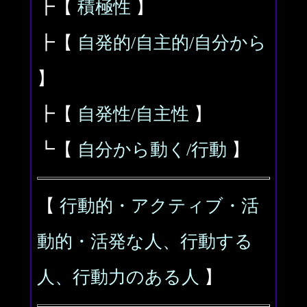
┣【
積極性
】
┣【
自発的/自主的/自分から
】
┣【
自発性/自主性
】
┗【
自分から動く/行動
】
【
行動的・アクティブ・活
動的・活発な人、行動する
人、行動力のある人
】