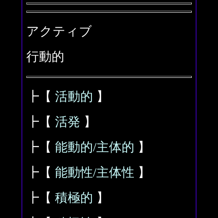
アクティブ
行動的
┣【
活動的
】
┣【
活発
】
┣【
能動的/主体的
】
┣【
能動性/主体性
】
┣【
積極的
】