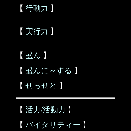
【
行動力
】
【
実行力
】
【
盛ん
】
【
盛んに～する
】
【
せっせと
】
【
活力/活動力
】
【
バイタリティー
】