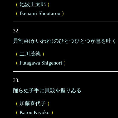
（
池波正太郎
）
（
Ikenami Shoutarou
）
32.
貝割菜(かいわれ)のひとつひとつが息を吐く
（
二川茂德
）
（
Futagawa Shigenori
）
33.
踊らぬ子手に貝殻を握りゐる
（
加藤喜代子
）
（
Katou Kiyoko
）