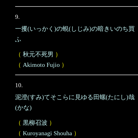
9.
一攫(いっかく)の蜆(しじみ)の暗きいのち買
ふ
（
秋元不死男
）
（
Akimoto Fujio
）
10.
泥澄(すみ)てそこらに見ゆる田螺(たにし)哉
(かな)
（
黒柳召波
）
（
Kuroyanagi Shouha
）