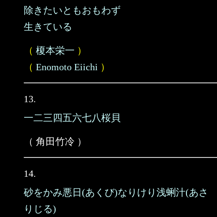
除きたいともおもわず
生きている
（
榎本栄一
）
（
Enomoto Eiichi
）
13.
一二三四五六七八桜貝
（ 角田竹冷 ）
14.
砂をかみ悪日(あくび)なりけり浅蜊汁(あさ
りじる)