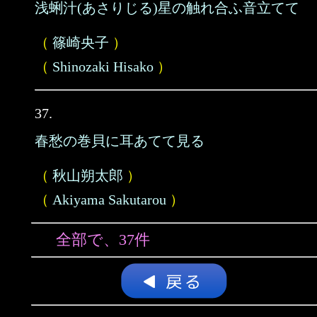
浅蜊汁(あさりじる)星の触れ合ふ音立てて
（
篠崎央子
）
（
Shinozaki Hisako
）
37.
春愁の巻貝に耳あてて見る
（
秋山朔太郎
）
（
Akiyama Sakutarou
）
全部で、37件