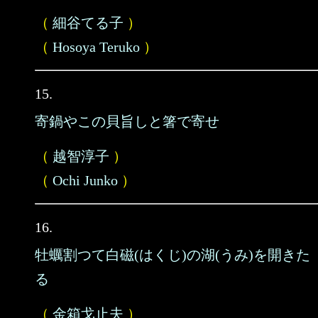
（
細谷てる子
）
（
Hosoya Teruko
）
15.
寄鍋やこの貝旨しと箸で寄せ
（
越智淳子
）
（
Ochi Junko
）
16.
牡蠣割つて白磁(はくじ)の湖(うみ)を開きた
る
（
金箱戈止夫
）