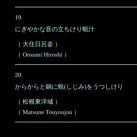
19.
にぎやかな音の立ちけり蜆汁
（
大住日呂姿
）
（
Oosumi Hiroshi
）
20.
からからと鍋に蜆(しじみ)をうつしけり
（
松根東洋城
）
（
Matsune Touyoujou
）