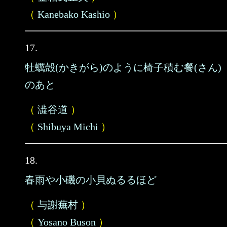
（
Kanebako Kashio
）
17.
牡蠣殻(かきがら)のように椅子積む餐(さん)
のあと
（
澁谷道
）
（
Shibuya Michi
）
18.
春雨や小磯の小貝ぬるるほど
（
与謝蕪村
）
（
Yosano Buson
）