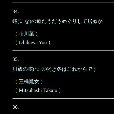
34.
蜷(にな)の道だうだうめぐりして居ぬか
（
市川葉
）
（
Ichikawa You
）
35.
貝族の呟(つぶや)き冬はこれからです
（
三橋鷹女
）
（
Mitsuhashi Takajo
）
36.