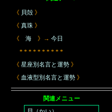
《
貝殻
》
《
真珠
》
《
海
》→
今日
* * * * * * * * * *
《
星座別名言と運勢
》
《
血液型別名言と運勢
》
関連メニュー
貝（かい）