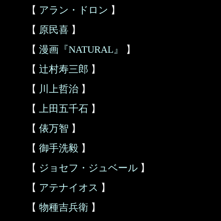
【
アラン・ドロン
】
【
原民喜
】
【
漫画『NATURAL』
】
【
辻村寿三郎
】
【
川上哲治
】
【
上田五千石
】
【
俵万智
】
【
御手洗毅
】
【
ジョセフ・ジュベール
】
【
アテナイオス
】
【
物種吉兵衛
】