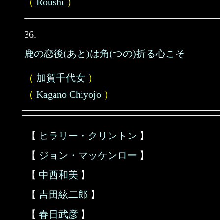
（
Roushi
）
36.
鹿の恋後(あと)は角(つの)折る心こそ
（
加賀千代女
）
（
Kagano Chiyojo
）
【
ヒラリー・クリントン
】
【
ジョン・マッケンロー
】
【
中西和美
】
【
吉田絃二郎
】
【
春日武彦
】