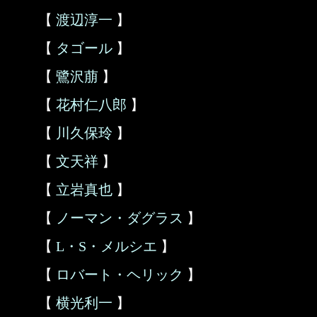
【
渡辺淳一
】
【
タゴール
】
【
鷺沢萠
】
【
花村仁八郎
】
【
川久保玲
】
【
文天祥
】
【
立岩真也
】
【
ノーマン・ダグラス
】
【
L・S・メルシエ
】
【
ロバート・ヘリック
】
【
横光利一
】