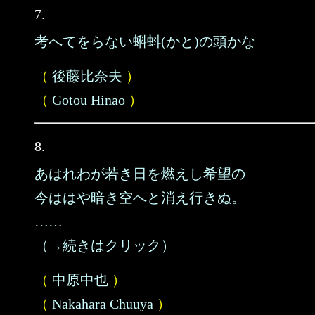
7.
考へてをらない蝌蚪(かと)の頭かな
（
後藤比奈夫
）
（
Gotou Hinao
）
8.
あはれわが若き日を燃えし希望の
今ははや暗き空へと消え行きぬ。
……
（→続きはクリック）
（
中原中也
）
（
Nakahara Chuuya
）