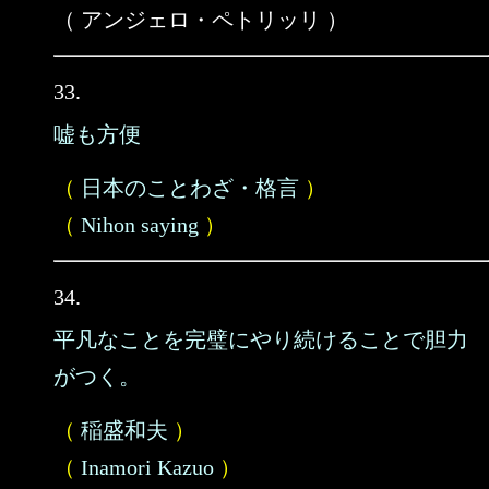
（ アンジェロ・ペトリッリ ）
33.
嘘も方便
（
日本のことわざ・格言
）
（
Nihon saying
）
34.
平凡なことを完璧にやり続けることで胆力
がつく。
（
稲盛和夫
）
（
Inamori Kazuo
）