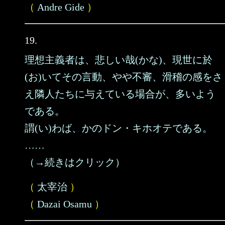
（
Andre Gide
）
19.
理想主義者は、悲しい哉(かな)、現世に於
(お)いてその言動、やや不審、滑稽の感をさ
え隣人たちに与えている場合が、多いよう
である。
謂(い)わば、かのドン・キホオテである。
……
（→続きはクリック）
（
太宰治
）
（
Dazai Osamu
）