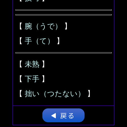
【
腕（うで）
】
【
手（て）
】
【
未熟
】
【
下手
】
【
拙い（つたない）
】