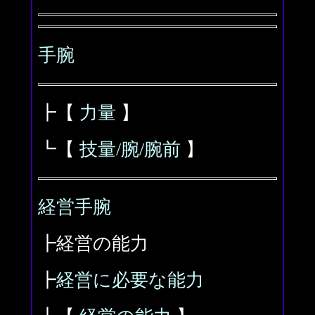
手腕
┣【
力量
】
┗【
技量/腕/腕前
】
経営手腕
┣経営の能力
┣
経営に必要な能力