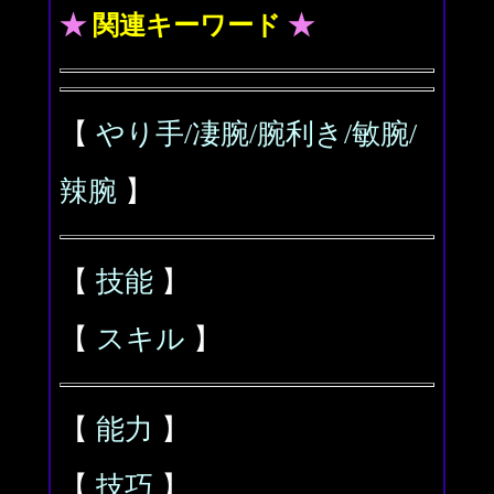
★
関連キーワード
★
【
やり手/凄腕/腕利き/敏腕/
辣腕
】
【
技能
】
【
スキル
】
【
能力
】
【
技巧
】