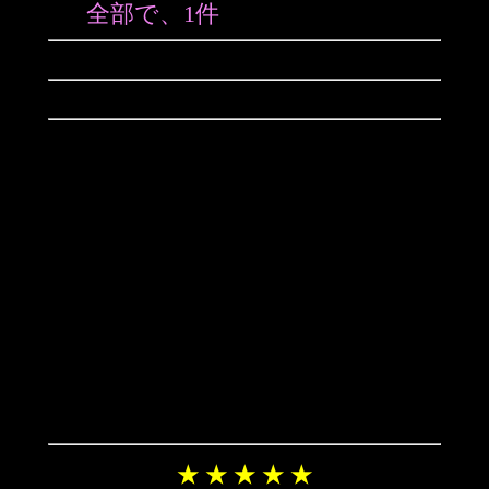
全部で、1件
★ ★ ★ ★ ★