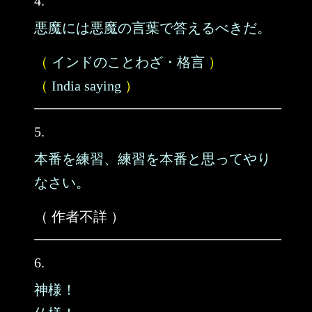
4.
悪魔には悪魔の言葉で答えるべきだ。
（
インドのことわざ・格言
）
（
India saying
）
5.
本番を練習、練習を本番と思ってやり
なさい。
（ 作者不詳 ）
6.
神様！