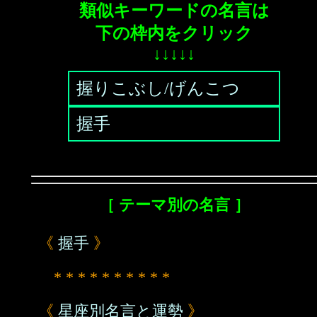
類似キーワードの名言は
下の枠内をクリック
↓↓↓↓↓
握りこぶし/げんこつ
握手
［ テーマ別の名言 ］
《
握手
》
* * * * * * * * * *
《
星座別名言と運勢
》