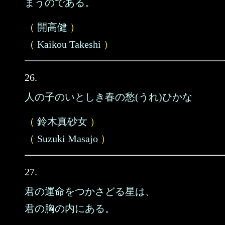
まうのである。
（
開高健
）
（
Kaikou Takeshi
）
26.
人の子のいとしき春の愁(うれ)ひかな
（
鈴木真砂女
）
（
Suzuki Masajo
）
27.
君の運命をつかさどる星は、
君の胸の内にある。