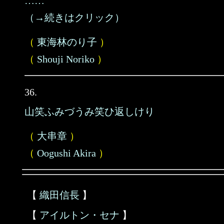
……
（→続きはクリック）
（
東海林のり子
）
（
Shouji Noriko
）
36.
山笑ふみづうみ笑ひ返しけり
（
大串章
）
（
Oogushi Akira
）
【
織田信長
】
【
アイルトン・セナ
】