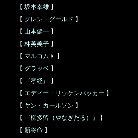
【
坂本幸雄
】
【
グレン・グールド
】
【
山本健一
】
【
林芙美子
】
【
マルコムＸ
】
【
グラッベ
】
【
『孝経』
】
【
エディー・リッケンバッカー
】
【
ヤン・カールソン
】
【
『柳多留（やなぎだる）』
】
【
新将命
】