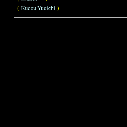
（
Kudou Yuuichi
）