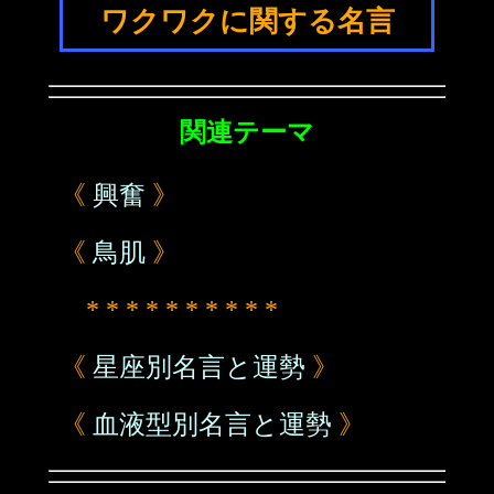
ワクワクに関する名言
関連テーマ
《
興奮
》
《
鳥肌
》
* * * * * * * * * *
《
星座別名言と運勢
》
《
血液型別名言と運勢
》