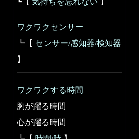
┗【
気持ちを忘れない
】
ワクワクセンサー
┗【
センサー/感知器/検知器
】
ワクワクする時間
胸が躍る時間
心が躍る時間
┗【
時間/時
】