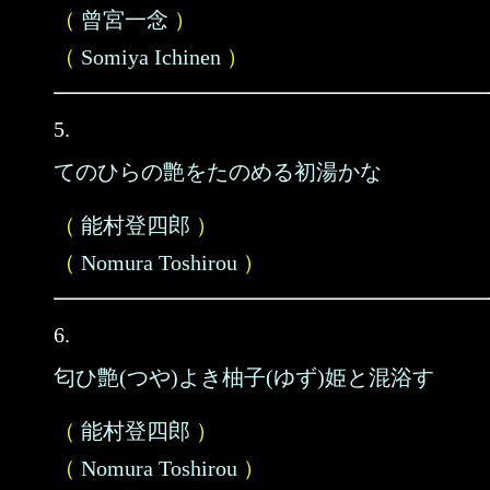
（
曾宮一念
）
（
Somiya Ichinen
）
5.
てのひらの艶をたのめる初湯かな
（
能村登四郎
）
（
Nomura Toshirou
）
6.
匂ひ艶(つや)よき柚子(ゆず)姫と混浴す
（
能村登四郎
）
（
Nomura Toshirou
）