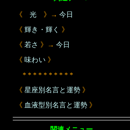
《
光
》→
今日
《
輝き・輝く
》
《
若さ
》→
今日
《
味わい
》
* * * * * * * * * *
《
星座別名言と運勢
》
《
血液型別名言と運勢
》
関連メニュー