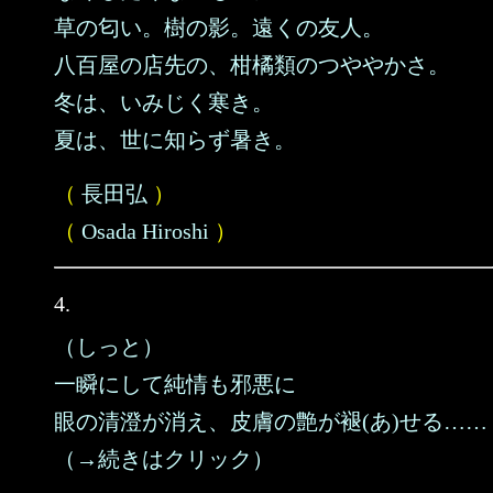
草の匂い。樹の影。遠くの友人。
八百屋の店先の、柑橘類のつややかさ。
冬は、いみじく寒き。
夏は、世に知らず暑き。
（
長田弘
）
（
Osada Hiroshi
）
4.
（しっと）
一瞬にして純情も邪悪に
眼の清澄が消え、皮膚の艶が褪(あ)せる……
（→続きはクリック）