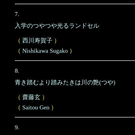
7.
入学のつやつや光るランドセル
（
西川寿賀子
）
（
Nishikawa Sugako
）
8.
青き踏むより踏みたきは川の艶(つや)
（
齋藤玄
）
（
Saitou Gen
）
9.