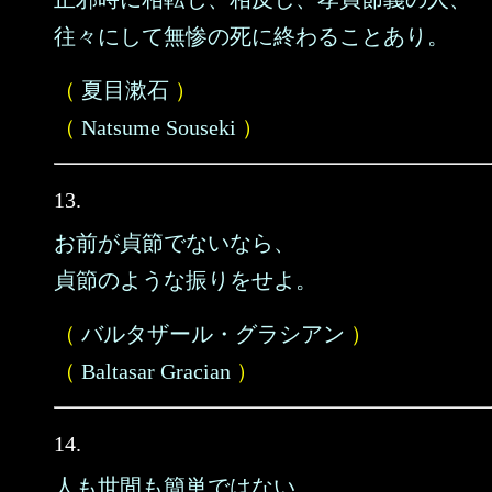
往々にして無惨の死に終わることあり。
（
夏目漱石
）
（
Natsume Souseki
）
13.
お前が貞節でないなら、
貞節のような振りをせよ。
（
バルタザール・グラシアン
）
（
Baltasar Gracian
）
14.
人も世間も簡単ではない、