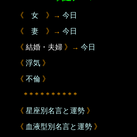
《
女
》→
今日
《
妻
》→
今日
《
結婚・夫婦
》→
今日
《
浮気
》
《
不倫
》
* * * * * * * * * *
《
星座別名言と運勢
》
《
血液型別名言と運勢
》