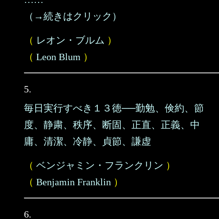
（→続きはクリック）
（
レオン・ブルム
）
（
Leon Blum
）
5.
毎日実行すべき１３徳──勤勉、倹約、節
度、静粛、秩序、断固、正直、正義、中
庸、清潔、冷静、貞節、謙虚
（
ベンジャミン・フランクリン
）
（
Benjamin Franklin
）
6.