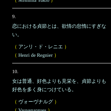
（
Mishima Yukio
）
9.
恋における貞節とは、欲情の怠惰にすぎな
い。
（
アンリ・ド・レニエ
）
（
Henri de Regnier
）
10.
女は普通、好色よりも見栄を、貞節よりも
好色を多く身につけている。
（
ヴォーヴナルグ
）
（
Vauvenargues
）