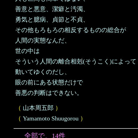
善意と悪意、潔癖と汚濁、
勇気と臆病、貞節と不貞、
その他もろもろの相反するものの総合が
人間の実態なんだ、
世の中は
そういう人間の離合相剋(そうこく)によって
動いてゆくのだし、
眼の前にある状態だけで
善悪の判断はできない。
（
山本周五郎
）
（
Yamamoto Shuugorou
）
全部で、14件