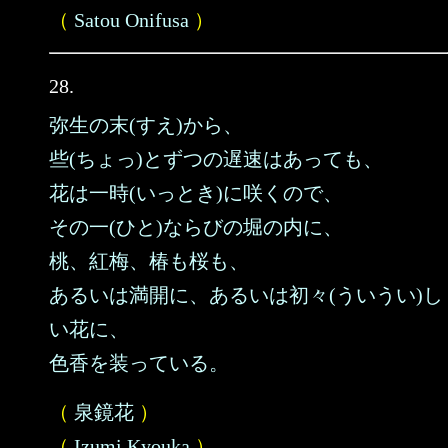
（
Satou Onifusa
）
28.
弥生の末(すえ)から、
些(ちょっ)とずつの遅速はあっても、
花は一時(いっとき)に咲くので、
その一(ひと)ならびの堀の内に、
桃、紅梅、椿も桜も、
あるいは満開に、あるいは初々(ういうい)し
い花に、
色香を装っている。
（
泉鏡花
）
（
Izumi Kyouka
）