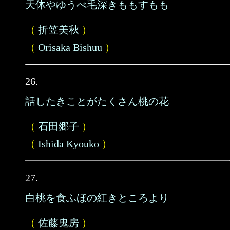
天体やゆうべ毛深きももすもも
（
折笠美秋
）
（
Orisaka Bishuu
）
26.
話したきことがたくさん桃の花
（
石田郷子
）
（
Ishida Kyouko
）
27.
白桃を食ふほの紅きところより
（
佐藤鬼房
）