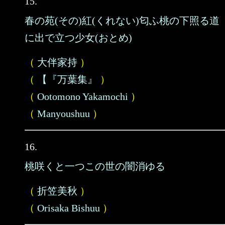
15.
春の苑(その)紅(くれない)匂ふ桃の下照る道
に出で立つ少女(おとめ)
（
大伴家持
）
（
【『万葉集』
）
（
Ootomono Yakamochi
）
（
Manyoushuu
）
16.
桃咲くと一つこの世の闇消ゆる
（
折笠美秋
）
（
Orisaka Bishuu
）