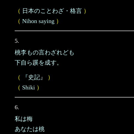
（
日本のことわざ・格言
）
（
Nihon saying
）
5.
桃李もの言わざれども
下自ら蹊を成す。
（
『史記』
）
（
Shiki
）
6.
私は梅
あなたは桃