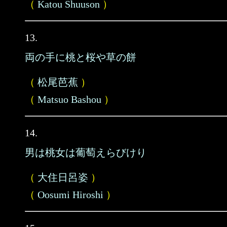
（
Katou Shuuson
）
13.
両の手に桃と桜や草の餅
（
松尾芭蕉
）
（
Matsuo Bashou
）
14.
男は桃女は葡萄えらびけり
（
大住日呂姿
）
（
Oosumi Hiroshi
）