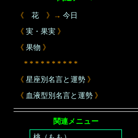
《
花
》→
今日
《
実・果実
》
《
果物
》
* * * * * * * * * *
《
星座別名言と運勢
》
《
血液型別名言と運勢
》
関連メニュー
桃（もも）