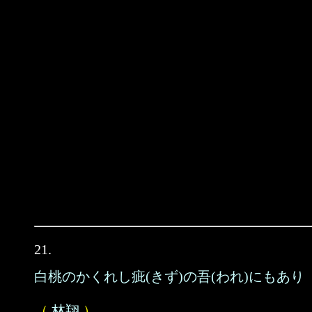
21.
白桃のかくれし疵(きず)の吾(われ)にもあり
（
林翔
）