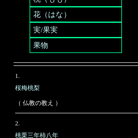
花（はな）
実/果実
果物
1.
桜梅桃梨
（ 仏教の教え ）
2.
桃栗三年柿八年