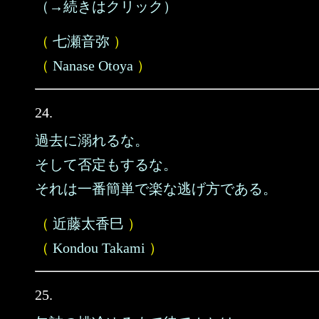
（→続きはクリック）
（
七瀬音弥
）
（
Nanase Otoya
）
24.
過去に溺れるな。
そして否定もするな。
それは一番簡単で楽な逃げ方である。
（
近藤太香巳
）
（
Kondou Takami
）
25.