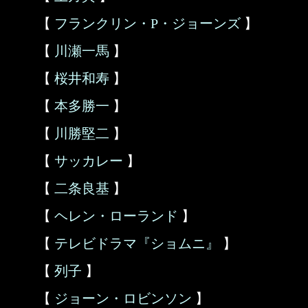
【
フランクリン・P・ジョーンズ
】
【
川瀬一馬
】
【
桜井和寿
】
【
本多勝一
】
【
川勝堅二
】
【
サッカレー
】
【
二条良基
】
【
ヘレン・ローランド
】
【
テレビドラマ『ショムニ』
】
【
列子
】
【
ジョーン・ロビンソン
】