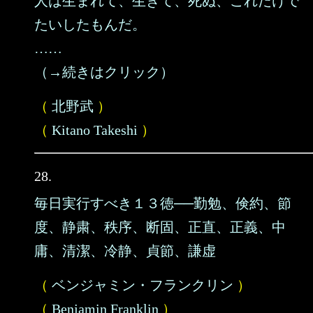
人は生まれて、生きて、死ぬ、これだけで
たいしたもんだ。
……
（→続きはクリック）
（
北野武
）
（
Kitano Takeshi
）
28.
毎日実行すべき１３徳──勤勉、倹約、節
度、静粛、秩序、断固、正直、正義、中
庸、清潔、冷静、貞節、謙虚
（
ベンジャミン・フランクリン
）
（
Benjamin Franklin
）