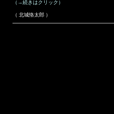
（→続きはクリック）
（ 北城恪太郎 ）