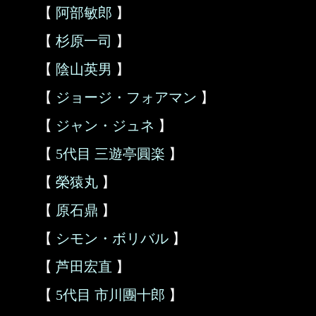
【
阿部敏郎
】
【
杉原一司
】
【
陰山英男
】
【
ジョージ・フォアマン
】
【
ジャン・ジュネ
】
【
5代目 三遊亭圓楽
】
【
榮猿丸
】
【
原石鼎
】
【
シモン・ボリバル
】
【
芦田宏直
】
【
5代目 市川團十郎
】