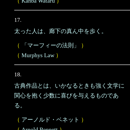
（
Kanba Wataru
）
17.
太った人は、廊下の真ん中を歩く。
（
「マーフィーの法則」
）
（
Murphys Law
）
18.
古典作品とは、いかなるときも強く文学に
関心を抱く少数に喜びを与えるものであ
る。
（
アーノルド・ベネット
）
（
Arnold Bennett
）