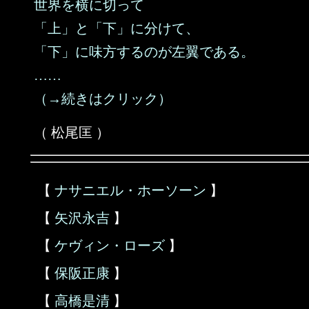
世界を横に切って
「上」と「下」に分けて、
「下」に味方するのが左翼である。
……
（→続きはクリック）
（ 松尾匡 ）
【
ナサニエル・ホーソーン
】
【
矢沢永吉
】
【
ケヴィン・ローズ
】
【
保阪正康
】
【
高橋是清
】