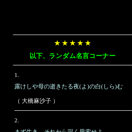
★ ★ ★ ★ ★
以下、ランダム名言コーナー
1.
露けしや母の逝きたる夜(よ)の白(しら)む
（ 大橋麻沙子 ）
2.
まず生き、それから深く思索せよ。