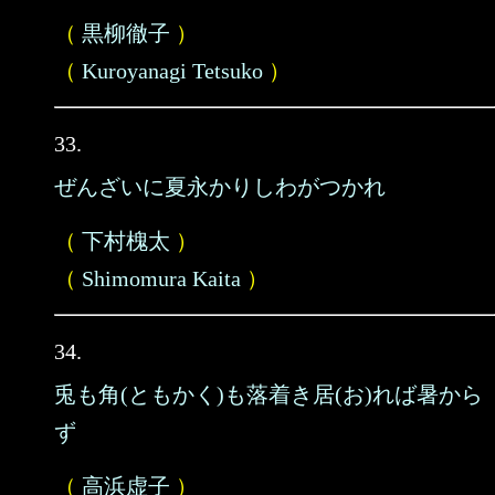
（
黒柳徹子
）
（
Kuroyanagi Tetsuko
）
33.
ぜんざいに夏永かりしわがつかれ
（
下村槐太
）
（
Shimomura Kaita
）
34.
兎も角(ともかく)も落着き居(お)れば暑から
ず
（
高浜虚子
）