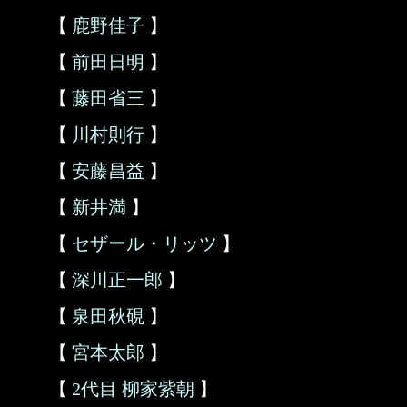
【
鹿野佳子
】
【
前田日明
】
【
藤田省三
】
【
川村則行
】
【
安藤昌益
】
【
新井満
】
【
セザール・リッツ
】
【
深川正一郎
】
【
泉田秋硯
】
【
宮本太郎
】
【
2代目 柳家紫朝
】