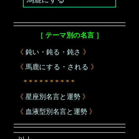
［ テーマ別の名言 ］
《
鈍い・鈍る・鈍さ
》
《
馬鹿にする・される
》
* * * * * * * * * *
《
星座別名言と運勢
》
《
血液型別名言と運勢
》