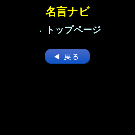
名言ナビ
→ トップページ