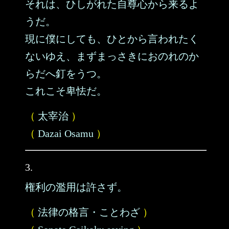
それは、ひしがれた自尊心から来るよ
うだ。
現に僕にしても、ひとから言われたく
ないゆえ、まずまっさきにおのれのか
らだへ釘をうつ。
これこそ卑怯だ。
（
太宰治
）
（
Dazai Osamu
）
3.
権利の濫用は許さず。
（
法律の格言・ことわざ
）