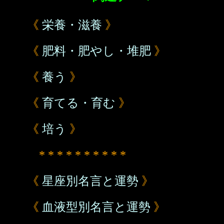
《
栄養・滋養
》
《
肥料・肥やし・堆肥
》
《
養う
》
《
育てる・育む
》
《
培う
》
* * * * * * * * * *
《
星座別名言と運勢
》
《
血液型別名言と運勢
》