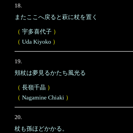
18.
またここへ戻ると萩に杖を置く
（
宇多喜代子
）
（
Uda Kiyoko
）
19.
頬杖は夢見るかたち風光る
（
長嶺千晶
）
（
Nagamine Chiaki
）
20.
杖も孫ほどかかる。