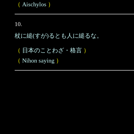
（
Aischylos
）
10.
杖に縋(すが)るとも人に縋るな。
（
日本のことわざ・格言
）
（
Nihon saying
）