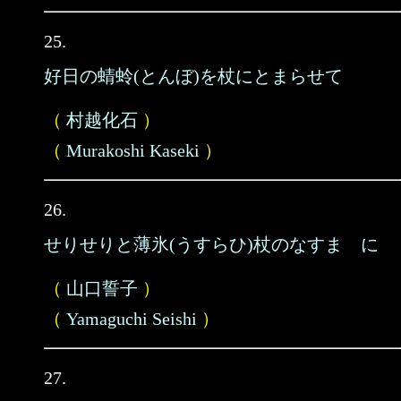
25.
好日の蜻蛉(とんぼ)を杖にとまらせて
（
村越化石
）
（
Murakoshi Kaseki
）
26.
せりせりと薄氷(うすらひ)杖のなすまゝに
（
山口誓子
）
（
Yamaguchi Seishi
）
27.