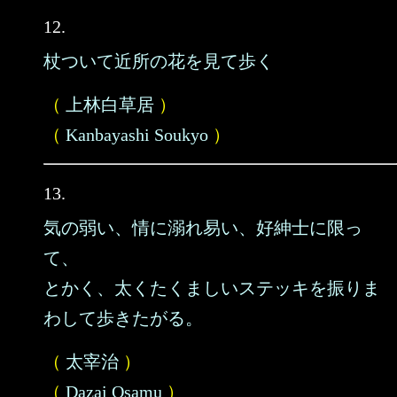
12.
杖ついて近所の花を見て歩く
（
上林白草居
）
（
Kanbayashi Soukyo
）
13.
気の弱い、情に溺れ易い、好紳士に限っ
て、
とかく、太くたくましいステッキを振りま
わして歩きたがる。
（
太宰治
）
（
Dazai Osamu
）