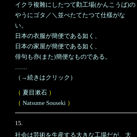
イクラ複雜にしたつて勸工場(かんこうば)の
やうにゴタ／＼並べたてたつて仕樣がな
い。
日本の衣服が簡便である如く、
日本の家屋が簡便である如く、
俳句も亦(また)簡便なものである。
……
（→続きはクリック）
（
夏目漱石
）
（
Natsume Souseki
）
15.
社会は芸術を生産する大きな工場だが、大