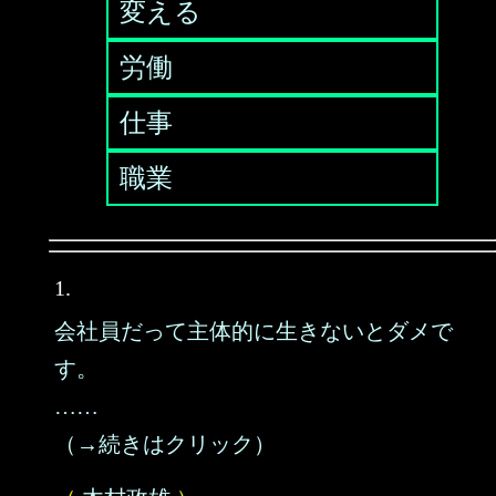
変える
労働
仕事
職業
1.
会社員だって主体的に生きないとダメで
す。
……
（→続きはクリック）