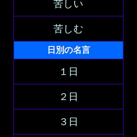
苦しい
苦しむ
日別の名言
１日
２日
３日