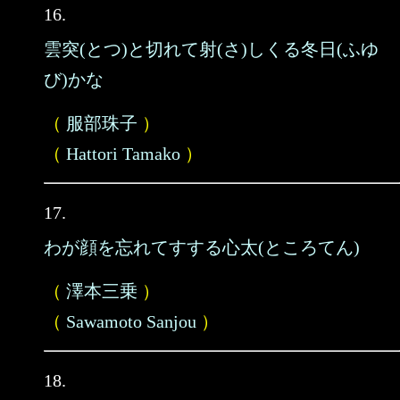
16.
雲突(とつ)と切れて射(さ)しくる冬日(ふゆ
び)かな
（
服部珠子
）
（
Hattori Tamako
）
17.
わが顔を忘れてすする心太(ところてん)
（
澤本三乗
）
（
Sawamoto Sanjou
）
18.