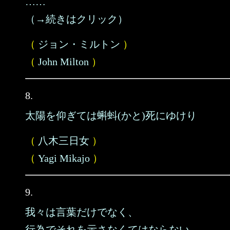
……
（→続きはクリック）
（
ジョン・ミルトン
）
（
John Milton
）
8.
太陽を仰ぎては蝌蚪(かと)死にゆけり
（
八木三日女
）
（
Yagi Mikajo
）
9.
我々は言葉だけでなく、
行為でそれを示さなくてはならない。