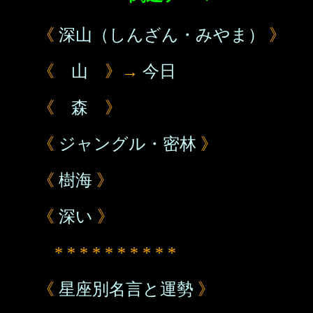
《
深山（しんざん・みやま）
》
《
山
》→
今日
《
森
》
《
ジャングル・密林
》
《
樹海
》
《
深い
》
* * * * * * * * * *
《
星座別名言と運勢
》