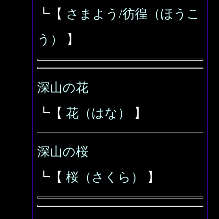
┗【
さまよう/彷徨（ほうこ
う）
】
深山の花
┗【
花（はな）
】
深山の桜
┗【
桜（さくら）
】