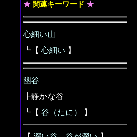
★
関連キーワード
★
心細い山
┗【
心細い
】
幽谷
┣静かな谷
┗【
谷（たに）
】
【
深い谷、谷が深い
】