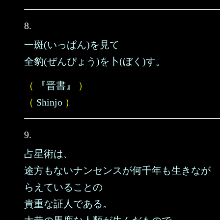
8.
一斑(いっぱん)を見て
全豹(ぜんぴょう)を卜(ぼく)す。
（
『晋書』
）
（
Shinjo
）
9.
占星術は、
途方もないナンセンスが何千年も生きなが
らえていることの
貴重な証人である。