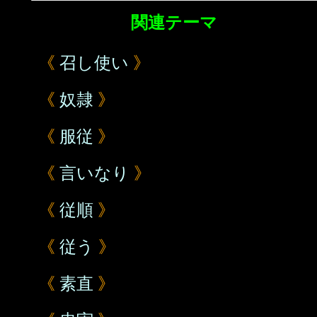
関連テーマ
《
召し使い
》
《
奴隷
》
《
服従
》
《
言いなり
》
《
従順
》
《
従う
》
《
素直
》