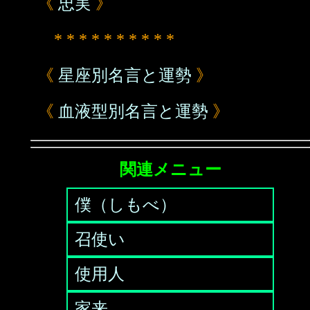
《
忠実
》
* * * * * * * * * *
《
星座別名言と運勢
》
《
血液型別名言と運勢
》
関連メニュー
僕（しもべ）
召使い
使用人
家来