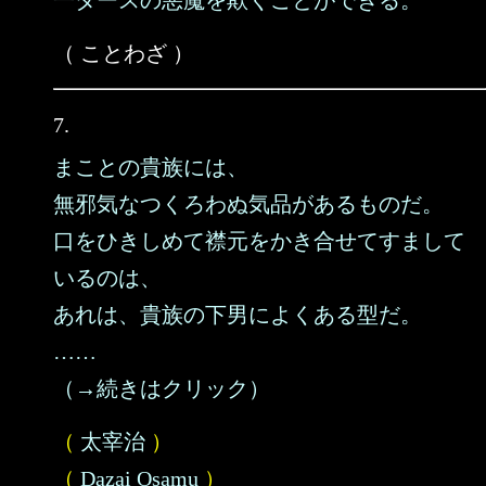
一ダースの悪魔を欺くことができる。
（ ことわざ ）
7.
まことの貴族には、
無邪気なつくろわぬ気品があるものだ。
口をひきしめて襟元をかき合せてすまして
いるのは、
あれは、貴族の下男によくある型だ。
……
（→続きはクリック）
（
太宰治
）
（
Dazai Osamu
）