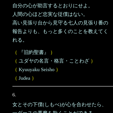
自分の心が助言するとおりにせよ。
人間の心ほど忠実な従僕はない。
高い見張り台から見守る七人の見張り番の
報告よりも、もっと多くのことを教えてく
れる。
（
『旧約聖書』
）
（
ユダヤの名言・格言・ことわざ
）
（
Kyuuyaku Seisho
）
（
Judea
）
6.
女とその下僕(しもべ)が心を合わせたら、